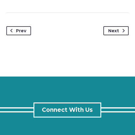
Prev
Next
Jeniffer Burns
Creative Heads Inc.
TheGem Comes With An Extended Powerful Theme
Options Panel, Which Allows You To Customize Just
Anything In An Appearance Of Your Website – With Few
Clicks.
Connect With Us