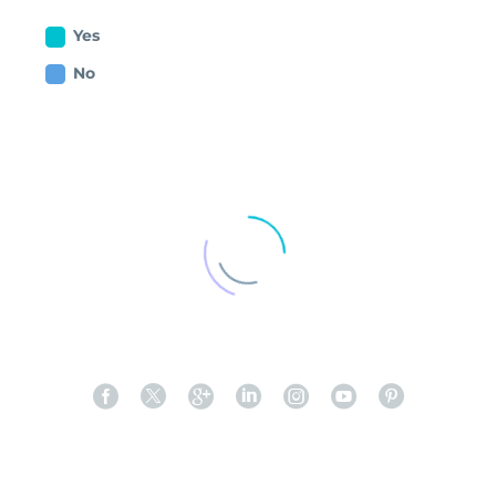
Yes
No