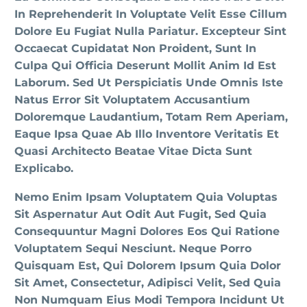
In Reprehenderit In Voluptate Velit Esse Cillum
Dolore Eu Fugiat Nulla Pariatur. Excepteur Sint
Occaecat Cupidatat Non Proident, Sunt In
Culpa Qui Officia Deserunt Mollit Anim Id Est
Laborum. Sed Ut Perspiciatis Unde Omnis Iste
Natus Error Sit Voluptatem Accusantium
Doloremque Laudantium, Totam Rem Aperiam,
Eaque Ipsa Quae Ab Illo Inventore Veritatis Et
Quasi Architecto Beatae Vitae Dicta Sunt
Explicabo.
Nemo Enim Ipsam Voluptatem Quia Voluptas
Sit Aspernatur Aut Odit Aut Fugit, Sed Quia
Consequuntur Magni Dolores Eos Qui Ratione
Voluptatem Sequi Nesciunt. Neque Porro
Quisquam Est, Qui Dolorem Ipsum Quia Dolor
Sit Amet, Consectetur, Adipisci Velit, Sed Quia
Non Numquam Eius Modi Tempora Incidunt Ut